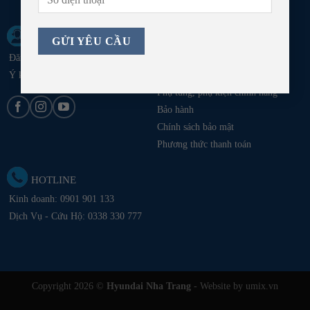
KHÁCH HÀNG
DỊCH VỤ
Đăng ký lái thử xe
Chương trình dịch vụ
Ý kiến khách hàng
Đặt lịch hẹn sửa chữa
Phụ tùng, phụ kiện chính hãng
Bảo hành
Chính sách bảo mật
Phương thức thanh toán
HOTLINE
Kinh doanh:
0901 901 133
Dịch Vụ - Cứu Hộ:
0338 330 777
Copyright 2026 ©
Hyundai Nha Trang
- Website by umix.vn