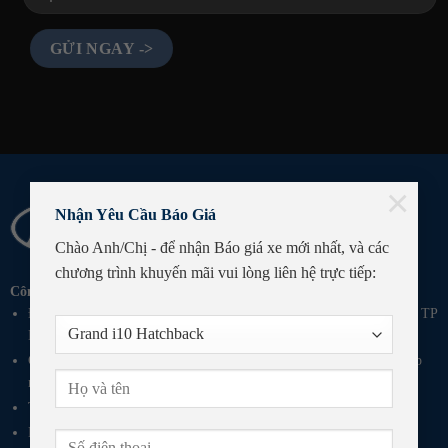
×
Nhận Yêu Cầu Báo Giá
Chào Anh/Chị - để nhận Báo giá xe mới nhất, và các
chương trình khuyến mãi
vui lòng liên hệ trực tiếp:
Công ty TNHH Ôtô Tín Thanh
Địa Chỉ: Km6 đường 23/10, thôn Võ Cang, phường Tây Nha Trang, TP
Nha Trang, Khánh Hòa
GPKD số 4201179523 do Sở Kế Hoạch Đầu Tư Tỉnh Khánh Hòa cấp
ngày 11/05/2020
Tel: 0901 901 133
Email: p.mar@hyundainhatrang.vn