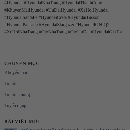
#Hyundai #HyundaiNhaTrang #HyundaiThanhCong
#KhuyenMaiHyundai #UuDaiHyundai #XeHoiHyundai
#HyundaiSantaFe #HyundaiCreta #HyundaiTucson
#HyundaiPalisade #HyundaiStargazer #HyundaiIONIQ5
#XeHoiNhaTrang #OtoNhaTrang #OtoUuDai #HyundaiGiaTot
CHUYÊN MỤC
Khuyến mãi
Tin tức
Tin tức chung
Tuyển dụng
BÀI VIẾT MỚI