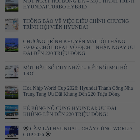
MỘT NGÀY HỘI BÓNG ĐÁ – MỘT HÀNH TRÌNH
HYUNDAI TURBO HYBRID
THÔNG BÁO VỀ VIỆC ĐIỀU CHỈNH CHƯƠNG
TRÌNH HỘI VIÊN HYUNDAI
CHƯƠNG TRÌNH KHUYẾN MÃI TỚI THÁNG
7/2026: CHỐT DEAL VÔ ĐỊCH – NHẬN NGAY ƯU
ĐÃI ĐẾN 220 TRIỆU ĐỒNG
MỘT ĐẦU SỐ DUY NHẤT – KẾT NỐI MỌI HỖ
TRỢ
Hòa Nhịp World Cup 2026: Hyundai Thành Công Nha
Trang Tung Ưu Đãi Khủng Đến 220 Triệu Đồng
HÈ BÙNG NỔ CÙNG HYUNDAI: ƯU ĐÃI
KHỦNG LÊN ĐẾN 220 TRIỆU ĐỒNG!
CẦM LÁI HYUNDAI – CHÁY CÙNG WORLD
CUP 2026