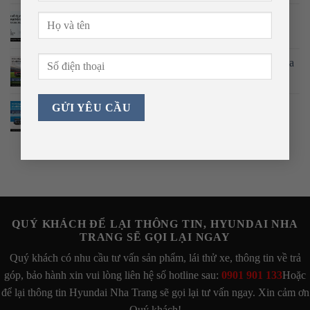
MỘT ĐẦU SỐ DUY NHẤT – KẾT NỐI MỌI HỖ
TRỢ
Hòa Nhịp World Cup 2026: Hyundai Thành Công Nha
Trang Tung Ưu Đãi Khủng Đến 220 Triệu Đồng
HÈ BÙNG NỔ CÙNG HYUNDAI: ƯU ĐÃI
KHỦNG LÊN ĐẾN 220 TRIỆU ĐỒNG!
QUÝ KHÁCH ĐỂ LẠI THÔNG TIN, HYUNDAI NHA
TRANG SẼ GỌI LẠI NGAY
Quý khách có nhu cầu tư vấn sản phẩm, lái thử xe, thông tin về trả
góp, bảo hành xin vui lòng liên hệ số hotline sau:
0901 901 133
Hoặc
để lại thông tin Hyundai Nha Trang sẽ gọi lại tư vấn ngay. Xin cảm ơn
Quý khách!