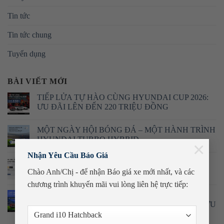
Tin tức
Tin tức chung
Tuyển dụng
BÀI VIẾT MỚI
TIẾP LỬA TỰ HÀO CÙNG HYUNDAI CUP 2026:
ƯU ĐÃI LÊN ĐẾN 220 TRIỆU ĐỒNG
MỘT NGÀY HỘI BÓNG ĐÁ – MỘT HÀNH TRÌNH
HYUNDAI TURBO HYBRID
×
Nhận Yêu Cầu Báo Giá
THÔNG BÁO VỀ VIỆC ĐIỀU CHỈNH CHƯƠNG
TRÌNH HỘI VIÊN HYUNDAI
Chào Anh/Chị - để nhận Báo giá xe mới nhất, và các
chương trình khuyến mãi
vui lòng liên hệ trực tiếp:
CHƯƠNG TRÌNH KHUYẾN MÃI TỚI THÁNG
7/2026: CHỐT DEAL VÔ ĐỊCH – NHẬN NGAY ƯU
ĐÃI ĐẾN 220 TRIỆU ĐỒNG