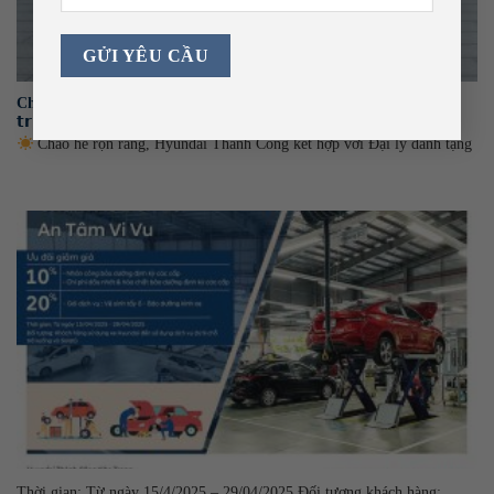
Chương trình KMBH tháng 5: “𝗨̛𝘂 đ𝗮̃𝗶 𝗹𝗲̂𝗻 đ𝗲̂́𝗻 𝟭𝟬𝟬% 𝗹𝗲̣̂ 𝗽𝗵𝗶́
𝘁𝗿𝘂̛𝗼̛́𝗰 𝗯𝗮̣”
Chào hè rộn ràng, Hyundai Thành Công kết hợp với Đại lý dành tặng
Thời gian: Từ ngày 15/4/2025 – 29/04/2025 Đối tượng khách hàng: