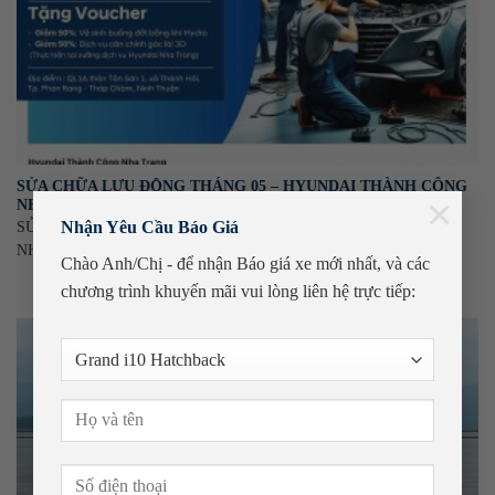
SỬA CHỮA LƯU ĐỘNG THÁNG 05 – HYUNDAI THÀNH CÔNG
×
NHA TRANG
Nhận Yêu Cầu Báo Giá
SỬA CHỮA LƯU ĐỘNG THÁNG 05 – HYUNDAI THÀNH CÔNG
NHA TRANG Chủ nhật, ngày
Chào Anh/Chị - để nhận Báo giá xe mới nhất, và các
chương trình khuyến mãi
vui lòng liên hệ trực tiếp: