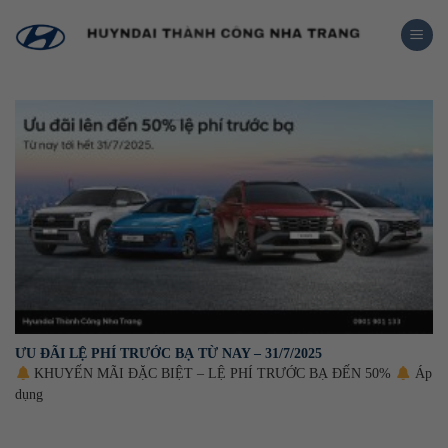
Skip
to
content
ƯU ĐÃI LỆ PHÍ TRƯỚC BẠ TỪ NAY – 31/7/2025
KHUYẾN MÃI ĐẶC BIỆT – LỆ PHÍ TRƯỚC BẠ ĐẾN 50%
Áp
dụng