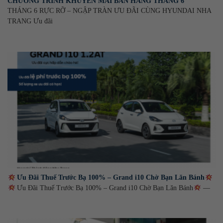
CHƯƠNG TRÌNH KHUYẾN MÃI BÁN HÀNG THÁNG 6
THÁNG 6 RỰC RỠ – NGẬP TRÀN ƯU ĐÃI CÙNG HYUNDAI NHA
TRANG Ưu đãi
Ưu Đãi Thuế Trước Bạ 100% – Grand i10 Chờ Bạn Lăn Bánh
Ưu Đãi Thuế Trước Bạ 100% – Grand i10 Chờ Bạn Lăn Bánh
—