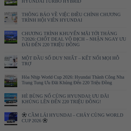
HYUNDAI TURBO HYBRID
THÔNG BÁO VỀ VIỆC ĐIỀU CHỈNH CHƯƠNG
TRÌNH HỘI VIÊN HYUNDAI
CHƯƠNG TRÌNH KHUYẾN MÃI TỚI THÁNG
7/2026: CHỐT DEAL VÔ ĐỊCH – NHẬN NGAY ƯU
ĐÃI ĐẾN 220 TRIỆU ĐỒNG
MỘT ĐẦU SỐ DUY NHẤT – KẾT NỐI MỌI HỖ
TRỢ
Hòa Nhịp World Cup 2026: Hyundai Thành Công Nha
Trang Tung Ưu Đãi Khủng Đến 220 Triệu Đồng
HÈ BÙNG NỔ CÙNG HYUNDAI: ƯU ĐÃI
KHỦNG LÊN ĐẾN 220 TRIỆU ĐỒNG!
CẦM LÁI HYUNDAI – CHÁY CÙNG WORLD
CUP 2026