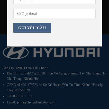
Công ty TNHH Ôtô Tín Thanh
Địa Chỉ: Km6 đường 23/10, thôn Võ Cang, phường Tây Nha Trang, TP
Nha Trang, Khánh Hòa
GPKD số 4201179523 do Sở Kế Hoạch Đầu Tư Tỉnh Khánh Hòa cấp
ngày 11/05/2020
Tel: 0901 901 133
Email: p.mar@hyundainhatrang.vn