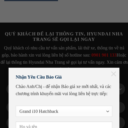
QUÝ KHÁCH ĐỂ LẠI THÔNG TIN, HYUNDAI NHA
TRANG SẼ GỌI LẠI NGAY
Quý khách có nhu cầu tư vấn sản phẩm, lái thử xe, thông tin về trả
góp, bảo hành xin vui lòng liên hệ số hotline sau:
0901 901 133
Hoặc
để lại thông tin Hyundai Nha Trang sẽ gọi lại tư vấn ngay. Xin cảm ơn
Quý khách!
×
Nhận Yêu Cầu Báo Giá
Chào Anh/Chị - để nhận Báo giá xe mới nhất, và các
chương trình khuyến mãi
vui lòng liên hệ trực tiếp: